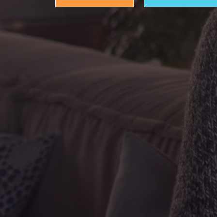
<HTML/>
{CSS}
JavaScript()
PHP
Chrome Extension
Jgrace