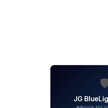

JG BlueLi
블루라이트 차단 크