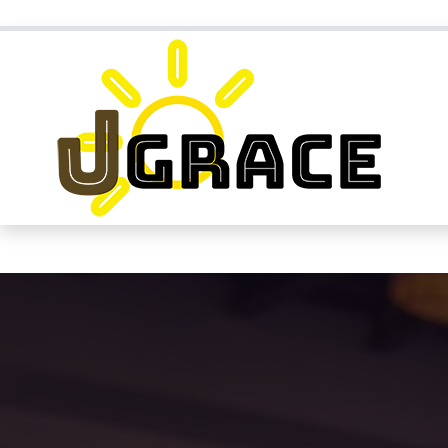
neteacher78@naver.com
010 6505 30