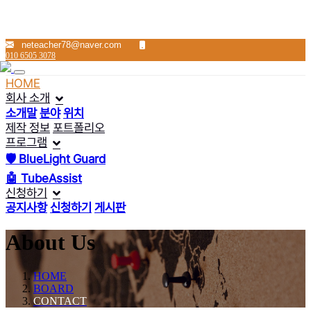
neteacher78@naver.com
010 6505 3078
HOME
회사 소개
소개말
분야
위치
제작 정보
포트폴리오
프로그램
🛡 BlueLight Guard
🤖 TubeAssist
신청하기
공지사항
신청하기
게시판
About Us
HOME
BOARD
CONTACT