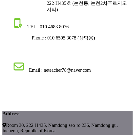
222-H435호 (논현동, 논현2차푸르지오
시티)
TEL : 010 4683 8076
Phone : 010 6505 3078 (상담용)
Email : neteacher78@naver.com
Address
Room 30, 222-H435, Namdong-seo-ro 236, Namdong-gu,
Incheon, Republic of Korea